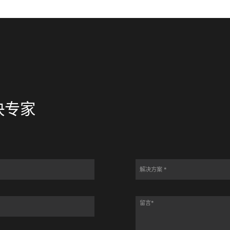
图1
决专家
解决方案 *