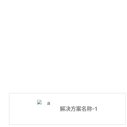
小聚
闭特殊工况下监测预警、运输投递平台。
年轻人的线下社交平台
解决方案名称-1