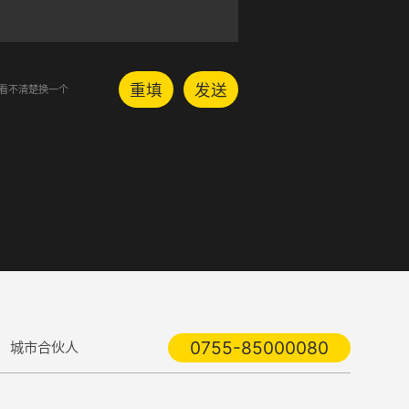
重填
发送
看不清楚换一个
0755-85000080
城市合伙人