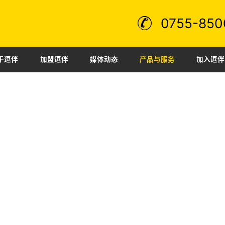
0755-850
于逗伴
加盟逗伴
媒体动态
产品与服务
加入逗伴
日用百货
时尚潮饮
更多品类
盟服务
司动态
聘职位
视频中心
行业资讯
逗伴文化
加盟资料
优惠活动
常见问题
完备的全产业链布局，集创意设计、ip运营、技术研发、
企业愿
为一体。
逗伴-健康食品新思考
品牌口号
公司地址：深圳市 · 南山区农光产业园B栋101B
品牌精神
时尚潮饮型号001
公司总机：
0086-755-85000080
tiantianqua
12212
机器人
客服邮箱：w@douban.link w@fungroup.cn