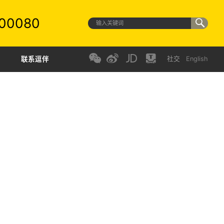
00080
联系逗伴
社交
English
景：为新生代创新生活场景
:
Just funny
（黄色大门）
:
自在 愉悦 协同